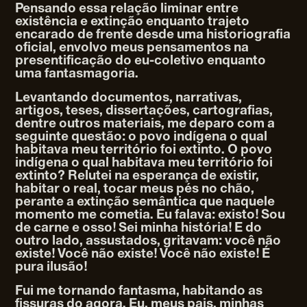
Pensando essa relação liminar entre
existência e extinção enquanto trajeto
encarado de frente desde uma historiografia
oficial, envolvo meus pensamentos na
presentificação do eu-coletivo enquanto
uma fantasmagoria.
Levantando documentos, narrativas,
artigos, teses, dissertações, cartografias,
dentre outros materiais, me deparo com a
seguinte questão: o povo indígena o qual
habitava meu território foi extinto. O povo
indígena o qual habitava meu território foi
extinto? Relutei na esperança de existir,
habitar o real, tocar meus pés no chão,
perante a extinção semântica que naquele
momento me cometia. Eu falava: existo! Sou
de carne e osso! Sei minha história! E do
outro lado, assustados, gritavam: você não
existe! Você não existe! Você não existe! É
pura ilusão!
Fui me tornando fantasma, habitando as
fissuras do agora. Eu, meus pais, minhas