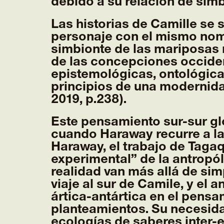
debido a su relación de simb
Las historias de Camille se s
personaje con el mismo nom
simbionte de las mariposas m
de las concepciones occiden
epistemológicas, ontológicas
principios de una modernidad 
2019, p.238).
Este pensamiento sur-sur gl
cuando Haraway recurre a la 
Haraway, el trabajo de Tag
experimental” de la antropó
realidad van más allá de sim
viaje al sur de Camile, y el
ártica-antártica en el pens
planteamientos. Su necesid
ecologías de saberes inter-e