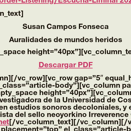
order-Listening/Escucha-Liminal 20
n_text]
Susan Campos Fonseca
Auralidades de mundos heridos
_space height=”40px”][vc_column_te
Descargar PDF
mn][/vc_row][vc_row gap=”5″ equal_
_class=”article-body”][vc_column pa
mpty_space height=”40px”][vc_column
nvestigadora de la Universidad de Co
en estudios sonoros decoloniales, y 
rtista del sello neoyorkino Irreverenc
net
[/vc_column_text][/vc_column][/
_placement=”top” el_class=”article-