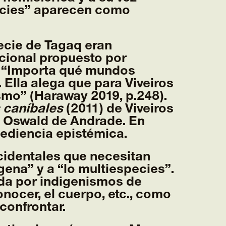
pecies” aparecen como
ecie de Tagaq eran
lacional propuesto por
: “Importa qué mundos
Ella alega que para Viveiros
smo” (Haraway 2019, p.248).
s caníbales
(2011) de Viveiros
 Oswald de Andrade. En
ediencia epistémica.
cidentales que necesitan
ena” y a “lo multiespecies”.
ada por indigenismos de
conocer, el cuerpo, etc., como
confrontar.