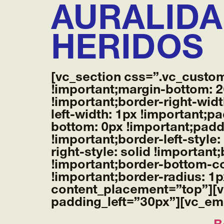
AURALIDA
HERIDOS
[vc_section css=”.vc_custo
!important;margin-bottom: 2
!important;border-right-widt
left-width: 1px !important;p
bottom: 0px !important;paddi
!important;border-left-style
right-style: solid !importan
!important;border-bottom-co
!important;border-radius: 1
content_placement=”top”][v
padding_left=”30px”][vc_em