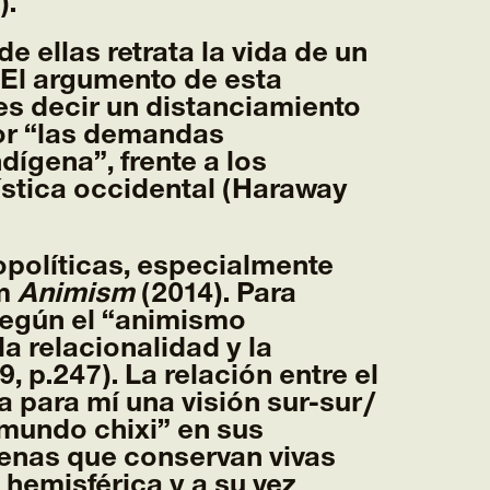
).
e ellas retrata la vida de un
El argumento de esta
 es decir un distanciamiento
por “las demandas
dígena”, frente a los
tística occidental (Haraway
opolíticas, especialmente
um
Animism
(2014). Para
según el “animismo
a relacionalidad y la
 p.247). La relación entre el
a para mí una visión sur-sur/
“mundo chixi” en sus
enas que conservan vivas
 hemisférica y a su vez