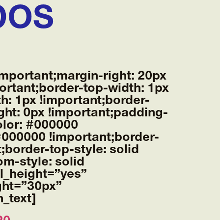
DOS
mportant;margin-right: 20px
ortant;border-top-width: 1px
h: 1px !important;border-
ght: 0px !important;padding-
color: #000000
 #000000 !important;border-
;border-top-style: solid
m-style: solid
al_height=”yes”
ght=”30px”
_text]