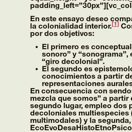
padding_left=”30px”][vc_co
En este ensayo deseo compar
[1]
la colonialidad interior.
Con
por dos objetivos:
El primero es conceptual
sonoro” y “sonograma”, e
“giro decolonial”.
El segundo es epistemol
conocimientos a partir d
representaciones aurales
En consecuencia con sendos 
mezcla que somos” a partir d
segundo lugar, empleo dos p
decoloniales multiespecies 
multimodales) y la segunda
EcoEvoDesaHistoEtnoPsico (