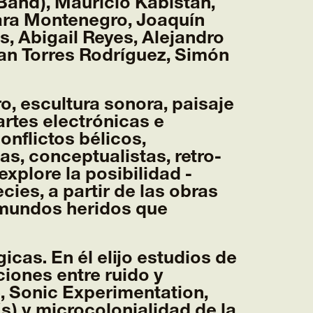
Band), Mauricio Kabistán,
ara Montenegro, Joaquín
, Abigail Reyes, Alejandro
an Torres Rodríguez, Simón
o, escultura sonora, paisaje
artes electrónicas e
onflictos bélicos,
as, conceptualistas, retro-
explore la posibilidad -
ies, a partir de las obras
 mundos heridos que
icas. En él elijo estudios de
iones entre ruido y
e, Sonic Experimentation,
(s) y microcolonialidad de la