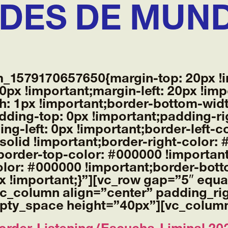
DES DE MUN
m_1579170657650{margin-top: 20px !i
0px !important;margin-left: 20px !imp
h: 1px !important;border-bottom-widt
adding-top: 0px !important;padding-ri
ng-left: 0px !important;border-left-
: solid !important;border-right-color:
t;border-top-color: #000000 !important
lor: #000000 !important;border-botto
px !important;}”][vc_row gap=”5″ equ
c_column align=”center” padding_ri
pty_space height=”40px”][vc_column