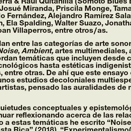
rra & Raúl Quitanilla (Somoto Blues 
 Josué Miranda, Priscila Monge, Tam
do Fernández, Alejandro Ramírez Salas
 Ela Spalding, Walter Suazo, Jonath
an Villaperros, entre otros/as.
lan entre las categorías de arte sonor
Noise
,
Ambient,
artes multimediales, 
ordan temáticas que incluyen desde c
cnológicos hasta estéticas indigenist
, entre otras. De ahí que este ensayo 
nos estudios decoloniales multiespec
rtistas, pensado las auralidades de
nquietudes conceptuales y epistemológ
uar reflexionando acerca de las relac
rno a estas temáticas he escrito “Nois
Costa Rica” (2018), “Experimentalismo