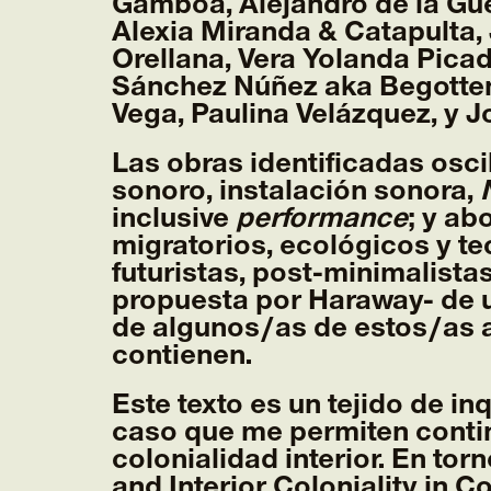
Gamboa, Alejandro de la Gue
Alexia Miranda & Catapulta,
Orellana, Vera Yolanda Pica
Sánchez Núñez aka Begotten,
Vega, Paulina Velázquez, y Jo
Las obras identificadas osci
sonoro, instalación sonora,
inclusive
performance
; y ab
migratorios, ecológicos y te
futuristas, post-minimalistas
propuesta por Haraway- de u
de algunos/as de estos/as a
contienen.
Este texto es un tejido de i
caso que me permiten contin
colonialidad interior. En to
and Interior Coloniality in 