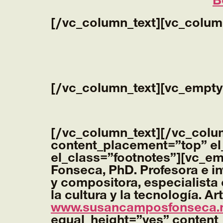
B
[/vc_column_text][vc_colum
[/vc_column_text][vc_empty
[/vc_column_text][/vc_colu
content_placement=”top” el
el_class=”footnotes”][vc_e
Fonseca,
PhD. Profesora e i
y compositora, especialista 
la cultura y la tecnología. A
www.susancamposfonseca.
equal_height=”yes” content