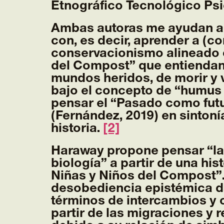
Etnográfico Tecnológico Psic
Ambas autoras me ayudan a p
con, es decir, aprender a (co
conservacionismo alineado c
del Compost” que entiendan la
mundos heridos, de morir y v
bajo el concepto de “humus d
pensar el “Pasado como futur
(Fernández, 2019) en sintonía
historia.
[2]
Haraway propone pensar “las
biología” a partir de una his
Niñas y Niños del Compost”. 
desobediencia epistémica da
términos de intercambios y
partir de las migraciones y