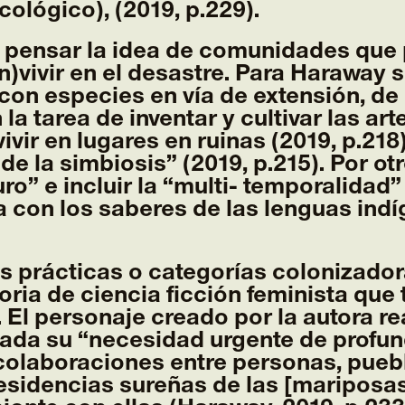
ológico), (2019, p.229).
ensar la idea de comunidades que pr
n)vivir en el desastre. Para Haraway s
on especies en vía de extensión, de
 tarea de inventar y cultivar las arte
ivir en lugares en ruinas (2019, p.21
e la simbiosis” (2019, p.215). Por ot
o” e incluir la “multi- temporalidad”
 con los saberes de las lenguas indíg
 prácticas o categorías colonizadora
toria de ciencia ficción feminista que 
El personaje creado por la autora rea
da su “necesidad urgente de profund
 colaboraciones entre personas, pue
 residencias sureñas de las [maripos