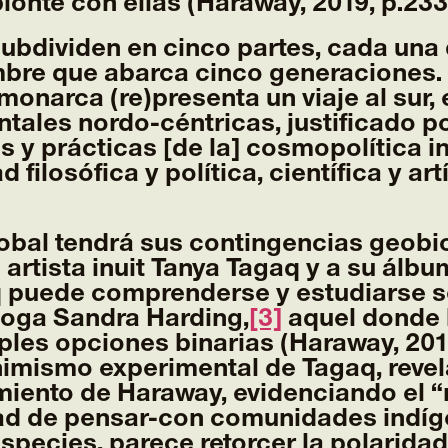
ionte con ellas (Haraway, 2019, p.233
ubdividen en cinco partes, cada una d
bre que abarca cinco generaciones. 
onarca (re)presenta un viaje al sur,
tales nordo-céntricas, justificado 
 y prácticas [de la] cosmopolítica in
filosófica y política, científica y ar
obal tendrá sus contingencias geobi
artista inuit Tanya Tagaq y a su álb
aq puede comprenderse y estudiarse 
loga Sandra Harding,
[3]
aquel donde l
ples opciones binarias (Haraway, 2019,
 animismo experimental de Tagaq, revel
amiento de Haraway, evidenciando el 
ad de pensar-con comunidades indíg
species, parece retorcer la polaridad