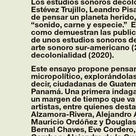
Los estudios sonoros decolo
Estévez Trujillo, Leandro Pis
de pensar un planeta herido
“sonido, carne y especie.” E
como demuestran las publica
de unos estudios sonoros des
arte sonoro sur-americano (2
decolonialidad (2020).
Este ensayo propone pensar 
micropolítico, explorándola
decir, ciudadanas de Guatema
Panamá. Una primera indagac
un margen de tiempo que va 
artistas, entre quienes dest
Alzamora-Rivera, Alejandro 
Mauricio Ordóñez y Douglas 
Bernal Chaves, Eve Cordero,