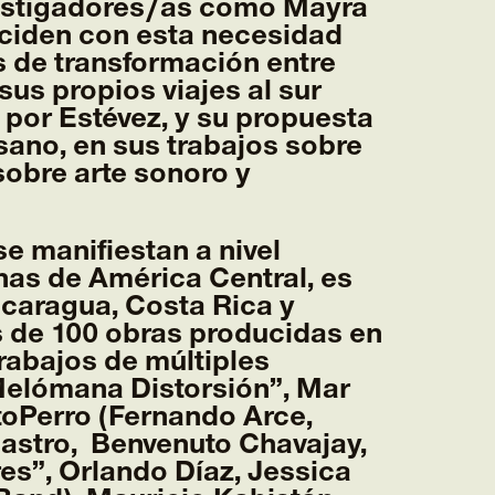
nvestigadores/as como Mayra
oinciden con esta necesidad
s de transformación entre
us propios viajes al sur
por Estévez, y su propuesta
sano, en sus trabajos sobre
sobre arte sonoro y
e manifiestan a nivel
nas de América Central, es
icaragua, Costa Rica y
s de 100 obras producidas en
rabajos de múltiples
“Melómana Distorsión”, Mar
toPerro (Fernando Arce,
astro, Benvenuto Chavajay,
es”, Orlando Díaz, Jessica