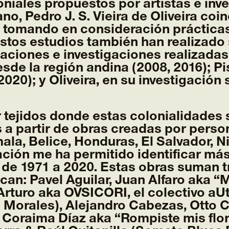
niales propuestos por artistas e i
ano, Pedro J. S. Vieira de Oliveira c
, tomando en consideración práctica
stos estudios también han realizado s
ciones e investigaciones realizadas 
de la región andina (2008, 2016); Pi
020); y Oliveira, en su investigación 
tejidos donde estas colonialidades s
s a partir de obras creadas por perso
la, Belice, Honduras, El Salvador, N
ión me ha permitido identificar má
de 1971 a 2020. Estas obras suman t
acan: Pavel Aguilar, Juan Alfaro aka 
Arturo aka OVSICORI, el colectivo aU
Morales), Alejandro Cabezas, Otto C
 Coraima Díaz aka “Rompiste mis flor