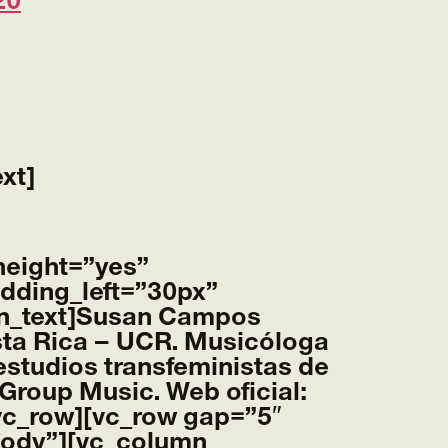
20
xt]
height=”yes”
dding_left=”30px”
_text]
Susan Campos
sta Rica – UCR. Musicóloga
estudios transfeministas de
e Group Music. Web oficial:
vc_row][vc_row gap=”5″
body”][vc_column