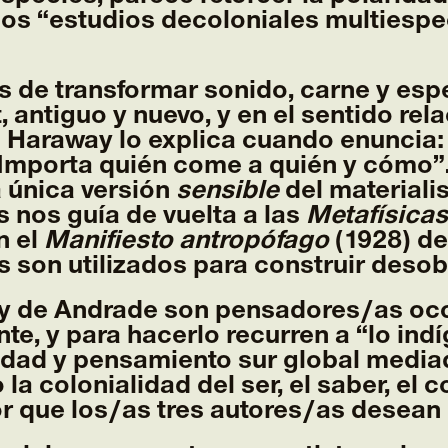
 los “estudios decoloniales multies
s de transformar sonido, carne y esp
, antiguo y nuevo, y en el sentido re
” Haraway lo explica cuando enuncia
Importa quién come a quién y cómo”. 
a única versión
sensible
del materiali
 nos guía de vuelta a las
Metafísica
n el
Manifiesto antropófago
(1928) de
 son utilizados para construir desob
o y de Andrade son pensadores/as oc
, y para hacerlo recurren a “lo indíg
lidad y pensamiento sur global medi
la colonialidad del ser, el saber, el 
ior que los/as tres autores/as desean 